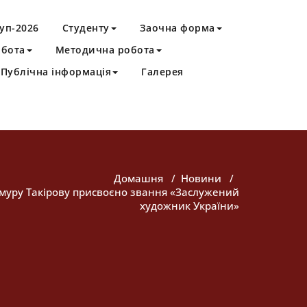
уп-2026
Студенту
Заочна форма
обота
Методична робота
Публічна інформація
Галерея
Домашня
/
Новини
/
імуру Такірову присвоєно звання «Заслужений
художник України»