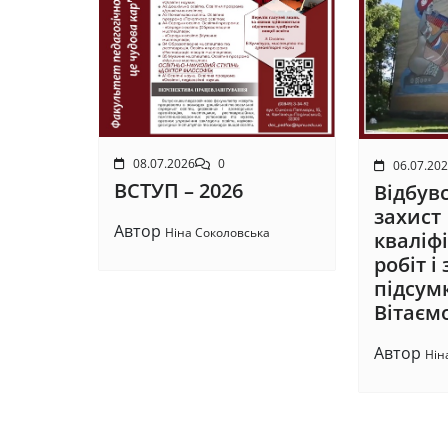
08.07.2026
0
06.07.20
ВСТУП – 2026
Відбув
захист
Автор
Ніна Соколовська
кваліф
робіт 
підсумк
Вітаєм
Автор
Нін