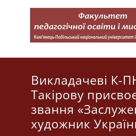
Перейти
до
вмісту
Факультет педагогічної освіти і мистецтва
Кам'янець-Подільський національний університет імені 
Викладачеві К-П
Такірову присво
звання «Заслуж
художник Україн