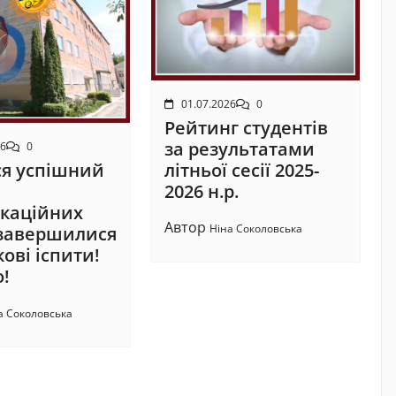
01.07.2026
0
Рейтинг студентів
за результатами
26
0
літньої сесії 2025-
ся успішний
2026 н.р.
ікаційних
Автор
Ніна Соколовська
і завершилися
ові іспити!
о!
а Соколовська