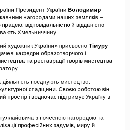
країни Президент України
Володимир
жавними нагородами наших земляків –
працею, відповідальністю й відданістю
ивають Хмельниччину.
ий художник України» присвоєно
Тімуру
дачеві кафедри образотворчого і
истецтва та реставрації творів мистецтва
ратору.
а діяльність поєднують мистецтво,
культурної спадщини. Своєю роботою він
 простір і водночас підтримує Україну в
ітуллайовича з почесною нагородою та
ізації професійних задумів, миру й