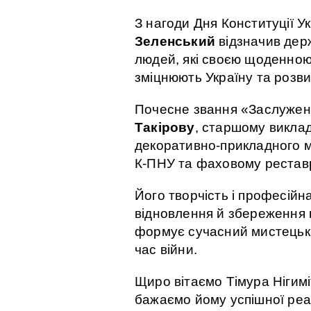
З нагоди Дня Конституції У
Зеленський
відзначив дер
людей, які своєю щоденною 
зміцнюють Україну та розв
Почесне звання «Заслужен
Такірову
, старшому викла
декоративно-прикладного м
К-ПНУ та фаховому рестав
Його творчість і професійн
відновлення й збереження 
формує сучасний мистецький
час війни.
Щиро вітаємо Тімура Нігим
бажаємо йому успішної реал