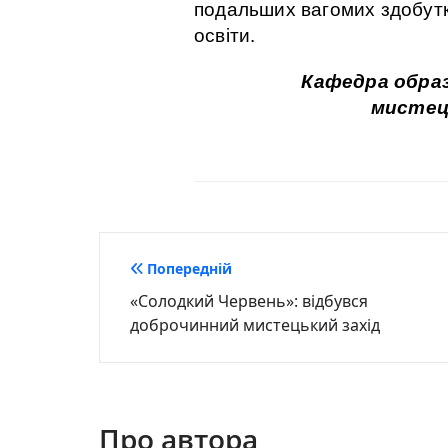
подальших вагомих здобуткі
освіти.
Кафедра обра
мистец
Навігація
Попередній
«Солодкий Червень»: відбувся
записів
доброчинний мистецький захід
Про автора