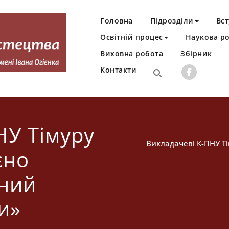
Головна
Підрозділи
Вст
Освітній процес
Наукова р
Виховна робота
Збірник
Контакти
Івана Огієнка
НУ Тімуру
Викладачеві К-ПНУ Т
єно
ений
и»