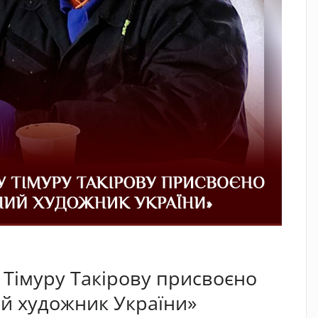
 Тімуру Такірову присвоєно
й художник України»