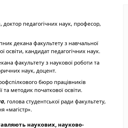
н, доктор педагогічних наук, професор,
упник декана факультету з навчальної
ї освіти, кандидат педагогічних наук.
кана факультету з наукової роботи та
оричних наук, доцент.
профспілкового бюро працівників
ї та методик початкової освіти.
на
, голова студентської ради факультету,
я «магістр».
тавляють наукових, науково-