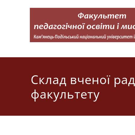
Перейти
до
вмісту
Факультет педагогічної освіти і мистецтва
Кам'янець-Подільський національний університет імені 
Склад вченої ра
факультету