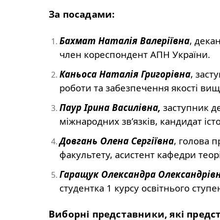
За посадами:
Бахмат Наталія Валеріївна
, дека
член кореспондент АПН України.
Каньоса Наталія Григорівна
, заст
роботи та забезпечення якості вищо
Паур Ірина Василівна,
заступник де
міжнародних зв’язків, кандидат іст
Довгань Олена Сергіївна
, голова 
факультету, асистент кафедри теорі
Гаращук Олександра Олександрів
студентка 1 курсу освітнього ступен
Виборні представники, які предс