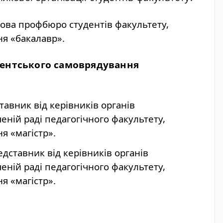
ова профбюро студентів факультету,
ня «бакалавр».
дентського самоврядування
авник від керівників органів
еній раді педагогічного факультету,
я «магістр».
дставник від керівників органів
еній раді педагогічного факультету,
я «магістр».