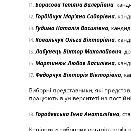
Борисова Тетяна Валеріївна
, канд
Гордійчук Мар’яна Сидорівна
, кан
Гудима Наталія Василівна
, кандид
Ковальчук Ольга Вікторівна
, кан
Лабунець Віктор Миколайович
, д
Мартинюк Любов Василівна
, кан
Федорчук Вікторія Вікторівна
, к
Виборні представники, які представ
працюють в університеті на постійні
Городевська Інна Анатоліївна
, ст
Керівники виборних органів профспіл