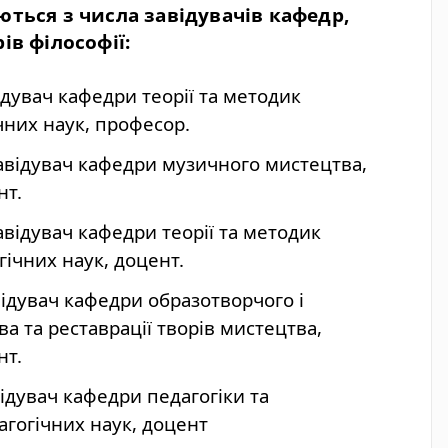
ються з числа завідувачів кафедр,
ів філософії:
відувач кафедри теорії та методик
чних наук, професор.
завідувач кафедри музичного мистецтва,
нт.
завідувач кафедри теорії та методик
гічних наук, доцент.
відувач кафедри образотворчого і
 та реставрації творів мистецтва,
нт.
ідувач кафедри педагогіки та
гогічних наук, доцент