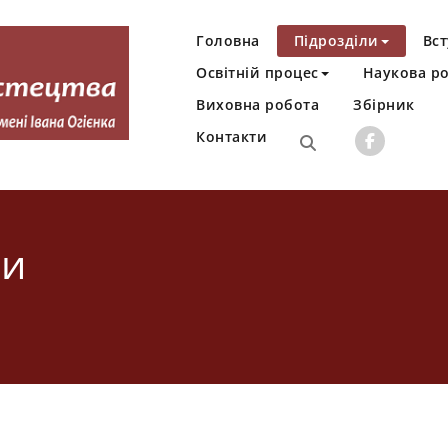
Головна
Підрозділи
Вст
Освітній процес
Наукова р
Виховна робота
Збірник
Контакти
Івана Огієнка
ди