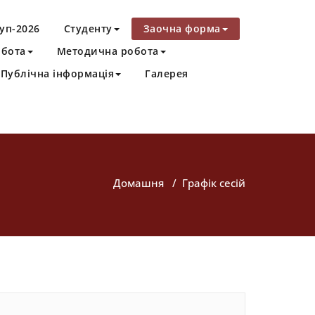
уп-2026
Студенту
Заочна форма
обота
Методична робота
Публічна інформація
Галерея
Домашня
/
Графік сесій