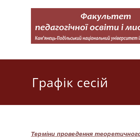
Перейти
до
вмісту
Факультет педагогічної освіти і мистецтва
Кам'янець-Подільський національний університет імені 
Графік сесій
Терміни проведення теоретичного