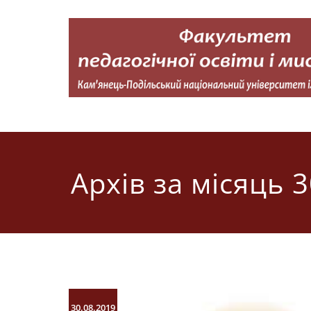
Перейти
до
вмісту
Факультет педагогічної освіти і мистецтва
Кам'янець-Подільський національний університет імені 
Архів за місяць 
30.08.2019