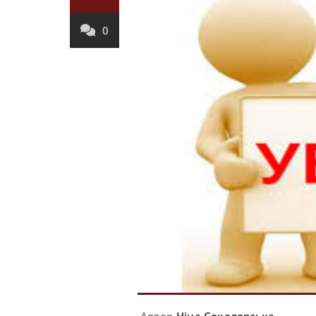
0
Автор
Ніна Соколовська